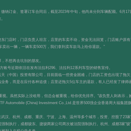
缴纳订金、签署订车合同后，截至2023年中旬，他尚未分到车辆配额。6月1
款。
骏东门店时，门店负责人坦言，店里的车卖不动，资金无法回笼，门店账户原有
车卖出一辆，一辆车卖500万，我们拿到卖车款马上给你退款。”
潭，不想再去坑别的朋友。
方账号近期依旧在发布法拉利296、法拉利12系列车型的销售宣传。
天（中国）投资有限公司，目前面临一些资金困难，门店的工资也出现了拖欠、
搞业务，而是在应付各种追债；店里还拖欠5位车主的退款，有人已经发了律师
重视。虽然实际上没啥用，但总会被重视，给你优先排序。”该负责人则表示，
omobile (China) lnvestment Co.,Ltd.是世界500强企业香港周
。
汉、杭州、成都、重庆、宁波、上海、温州等多个城市，投资、控股了23家“骏东”
院强制执行，成都骏东、捷骏两家公司两次被法院强制执行。杭州、成都3家“骏
次被列入欠税公告名单。