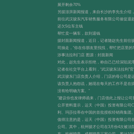
展开剩余70%
另据澎湃新闻报道，来自长沙的李先生介绍，
前往武汉骏东汽车销售服务有限公司催促退
还欠5位车主钱
帮忙卖一辆车，款到退钱
据封面新闻报道，近日，记者随赵先生前往
司抽走，“你在你朋友里找找，帮忙把店里的
涉事法拉利门店 图源：封面新闻
对此，赵先生表示拒绝，称自己已经深陷泥
记者在社交平台上看到，“武汉骏东法拉利”官
武汉骏东门店负责人介绍，门店的母公司是运
该负责人抱怨说，她现在每天的工作不是在
没有给明确方案。”
“建议你也发律师函来，门店借此上报让公司
公开资料显示，运天（中国）投资有限公司CTF Aut
利、玛莎拉蒂在中国的首批授权经销商集团
值得注意的是，运天（中国）投资有限公司在武
公司。其中，杭州骏才公司在3月份4次被法
东、杭州骏意、成都骏意三家公司，累计10