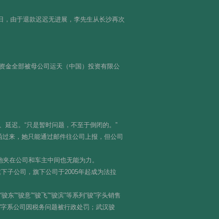
7日，由于退款迟迟无进展，李先生从长沙再次
资金全部被母公司运天（中国）投资有限公
延迟。“只是暂时问题，不至于倒闭的。”
函过来，她只能通过邮件往公司上报，但公司
她夹在公司和车主中间也无能为力。
大福集团旗下子公司，旗下公司于2005年起成为法拉
“骏意”“骏飞”“骏滨”等系列“骏”字头销售
”字系公司因税务问题被行政处罚；武汉骏